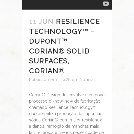
11 JUN
RESILIENCE
TECHNOLOGY™ –
DUPONT™
CORIAN® SOLID
SURFACES,
CORIAN®
Publicado em 11:42h
em
Notícias
Corian® Design desenvolveu um novo
processo e know-how de fabricação
chamado Resilience Technology™,
que permite a produção da superfície
sólida Corian® com maior resistência
a danos, remoção de manchas mais
fácil e rápida e menos necessidade de