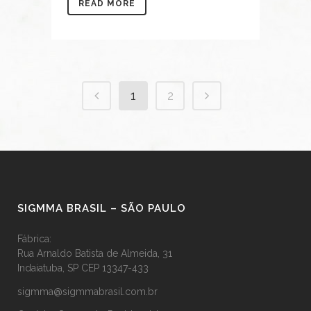
READ MORE
1
2
SIGMMA BRASIL – SÃO PAULO
Fábrica:
Rua Arnaldo Batista de Almeida, 31
Indaiatuba, SP CEP 13347-433
sigmma@sigmmabrasil.com.br