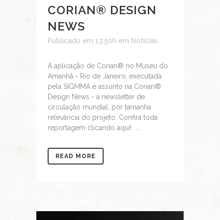
CORIAN® DESIGN
NEWS
Publicado em 13:50h
em
Notícias
A aplicação de Corian® no Museu do
Amanhã - Rio de Janeiro, executada
pela SIGMMA é assunto na Corian®
Design News - a newsletter de
circulação mundial, por tamanha
relevância do projeto. Confira toda
reportagem clicando aqui! ...
READ MORE