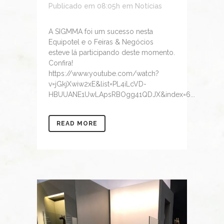
Publicado em 08:05h
em
Notícias
A SIGMMA foi um sucesso nesta
Equipotel e o Feiras & Negócios
esteve lá participando deste momento.
Confira!
https://www.youtube.com/watch?
v=jGkjXwiw2xE&list=PL4iLcVD-
HBUUANE1UwLApsRBOgg41QDJX&index=6...
READ MORE