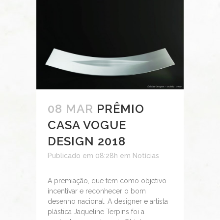
08 MAR
PRÊMIO
CASA VOGUE
DESIGN 2018
Publicado em 08:28h
em
Notícias
A premiação, que tem como objetivo
incentivar e reconhecer o bom
desenho nacional. A designer e artista
plástica Jaqueline Terpins foi a