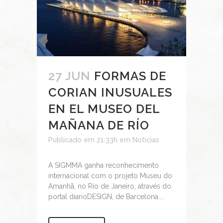
27 JUN
FORMAS DE
CORIAN INUSUALES
EN EL MUSEO DEL
MAÑANA DE RÍO
Publicado em 21:33h
em
Notícias
A SIGMMA ganha reconhecimento
internacional com o projeto Museu do
Amanhã, no Rio de Janeiro, através do
portal diarioDESIGN, de Barcelona....