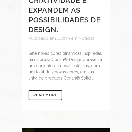
CRIATIVIDADE E
EXPANDEM AS
POSSIBILIDADES DE
DESIGN.
Publicado em 14:07h
em
Notícias
Sete novas cores dinâmicas inspiradas
na natureza Corian® Design apresenta
um conjunto de novas estéticas, com
um total de 7 novas cores, em sua
linha de produtos Corian® Solid ...
READ MORE