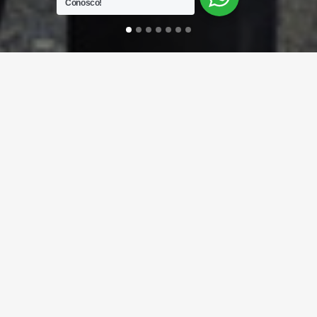
Conosco!
Desde 1996, a SIGMMA começava a escrever
a sua história, tornando-se uma das empresas
mais antigas do mercado e com a maior
estrutura de processamento de Corian® do
Brasil.
Nesses anos adquirimos um know-how
inigualável, executando os projetos mais
complexos e desafiadores, atendendo os
clientes mais exigentes, sempre com o mais
alto padrão de qualidade, no produto
entregue e no atendimento prestado.
Com sede própria na cidade de Indaiatuba,
Região de Campinas, a 100km de São Paulo e
a 15 minutos do Aeroporto Internacional de
Viracopos, a SIGMMA conta com um corpo
técnico de engenheiros e designers