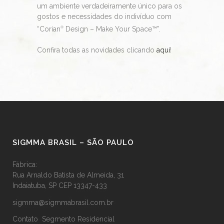
um ambiente verdadeiramente único para os
gostos e necessidades do indivíduo com
“Corian
Design – Make Your Space™”.
®
Confira todas as novidades clicando
aqui
!
SIGMMA BRASIL – SÃO PAULO
Fábrica:
Rua Arnaldo Batista de Almeida, 31
Indaiatuba, SP CEP 13347-433
sigmma@sigmmabrasil.com.br
Contato Segmento Residencial