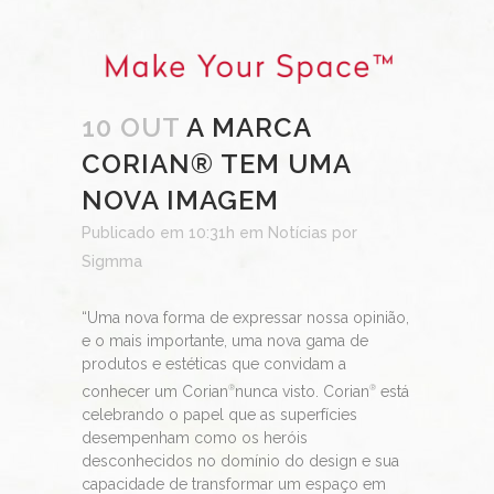
10 OUT
A MARCA
CORIAN® TEM UMA
NOVA IMAGEM
Publicado em 10:31h
em
Notícias
por
Sigmma
“Uma nova forma de expressar nossa opinião,
e o mais importante, uma nova gama de
produtos e estéticas que convidam a
conhecer um Corian
nunca visto. Corian
está
®
®
celebrando o papel que as superfícies
desempenham como os heróis
desconhecidos no domínio do design e sua
capacidade de transformar um espaço em