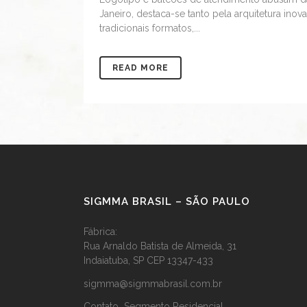
Janeiro, destaca-se tanto pela arquitetura inov
tradicionais formatos,...
READ MORE
SIGMMA BRASIL – SÃO PAULO
Fábrica:
Rua Arnaldo Batista de Almeida, 31
Indaiatuba, SP CEP 13347-433
sigmma@sigmmabrasil.com.br
Contato Segmento Residencial