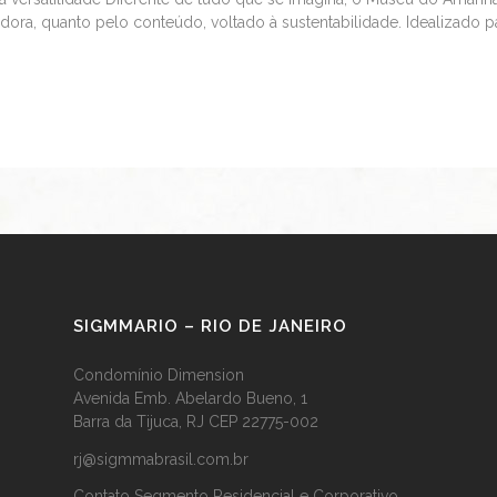
adora, quanto pelo conteúdo, voltado à sustentabilidade. Idealizado pa
SIGMMARIO – RIO DE JANEIRO
Condomínio Dimension
Avenida Emb. Abelardo Bueno, 1
Barra da Tijuca, RJ CEP 22775-002
rj@sigmmabrasil.com.br
Contato Segmento Residencial e Corporativo