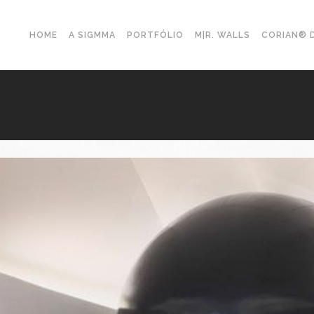
HOME
A SIGMMA
PORTFÓLIO
M|R. WALLS
CORIAN® 