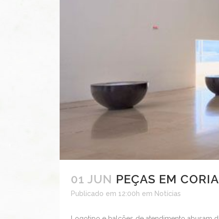
01 JUN
PEÇAS EM CORI
Publicado em 12:00h
em
Notícias
Logotipo e balcões de atendimento abusam da