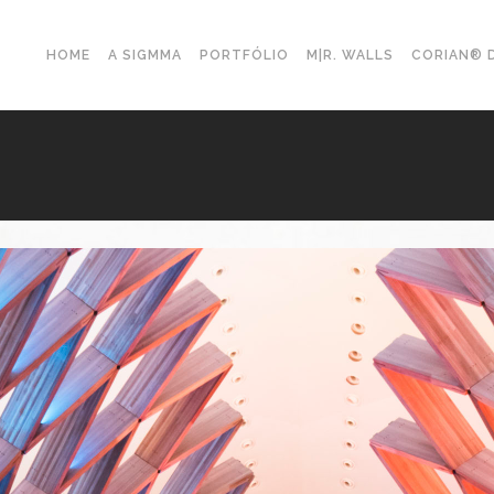
HOME
A SIGMMA
PORTFÓLIO
M|R. WALLS
CORIAN® 