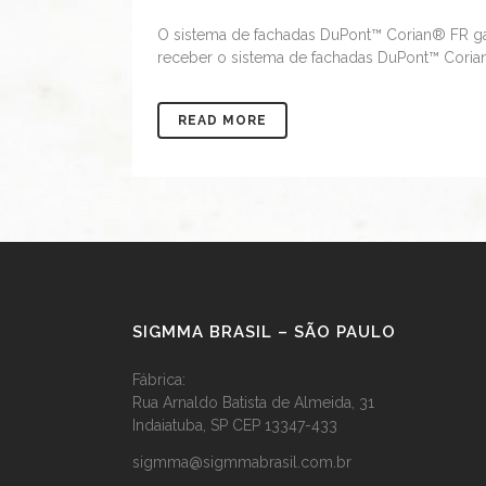
O sistema de fachadas DuPont™ Corian® FR gara
receber o sistema de fachadas DuPont™ Corian®
READ MORE
SIGMMA BRASIL – SÃO PAULO
Fábrica:
Rua Arnaldo Batista de Almeida, 31
Indaiatuba, SP CEP 13347-433
sigmma@sigmmabrasil.com.br