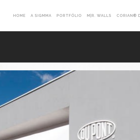
HOME
A SIGMMA
PORTFÓLIO
M|R. WALLS
CORIAN® 