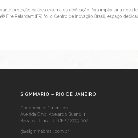
nte proteção na área externa da edificação Para implantar a nova tec
 Fire Retardant (FR) foi o Centro de Inovação Brasil, espaço dedicad
SIGMMARIO – RIO DE JANEIRO
Condomínio Dimension
Avenida Emb. Abelardo Bueno, 1
Barra da Tijuca, RJ CEP 22775-002
rj@sigmmabrasil.com.br