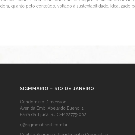
adora, quanto pelo conteúdo, voltado à sustentabilidade. Idealizado pa
SIGMMARIO – RIO DE JANEIRO
Condomínio Dimension
Avenida Emb. Abelardo Bueno, 1
Barra da Tijuca, RJ CEP 22775-002
rj@sigmmabrasil.com.br
Contato Segmento Residencial e Corporativo