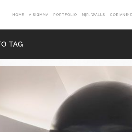
HOME
A SIGMMA
PORTFÓLIO
M|R. WALLS
CORIAN® 
TO TAG