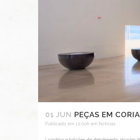
01 JUN
PEÇAS EM CORI
Publicado em 12:00h
em
Notícias
Logotipo e balcões de atendimento abusam da