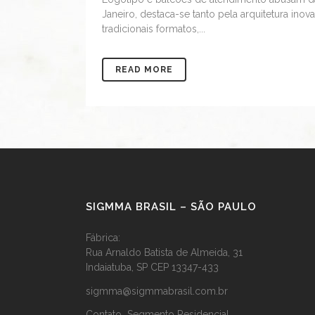
Janeiro, destaca-se tanto pela arquitetura inov
tradicionais formatos,...
READ MORE
SIGMMA BRASIL – SÃO PAULO
Fábrica:
Rua Arnaldo Batista de Almeida, 31
Indaiatuba, SP CEP 13347-433
sigmma@sigmmabrasil.com.br
Contato Segmento Residencial