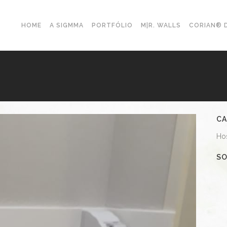
HOME
A SIGMMA
PORTFÓLIO
M|R. WALLS
CORIAN® 
CA
Hos
SO