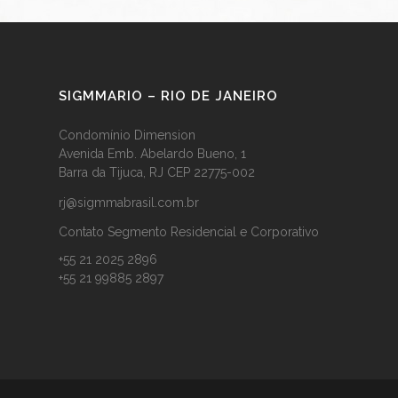
SIGMMARIO – RIO DE JANEIRO
Condomínio Dimension
Avenida Emb. Abelardo Bueno, 1
Barra da Tijuca, RJ CEP 22775-002
rj@sigmmabrasil.com.br
Contato Segmento Residencial e Corporativo
+55 21 2025 2896
+55 21 99885 2897