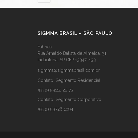
SIGMMA BRASIL – SÃO PAULO
Fábrica:
Rua Arnaldo Batista de Almeida, 31
Indaiatuba, SP CEP 13347-433
sigmma@sigmmabrasil.com.br
Contato Segmento Residencial
+55 19 99112 22 73
Contato Segmento Corporativo
+55 19 99726 1094